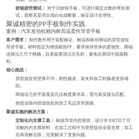
铰链疲劳测试：
对于活铰链手板，可进行规定次数的弯折测
试，观察其是否出现白化或断裂，验证设计合理性。
聚诚精密的PP手板制作实践
案例：汽车发动机舱内耐高温柔性导管手板
客户需求：
制作数件用于装配验证、耐温和振动测试的异型波纹
导管手板。材料指定为增强耐热PP，要求保持管体的柔韧性，两端
连接法兰尺寸精确，且表面需清洁无毛刺，避免在测试中脱落颗
粒。
核心挑战：
异型波纹管壁厚不均，刚性极差，装夹和加工时极易变形塌
陷。
两端法兰的平面度及孔位精度要求高，需与真实接头匹配。
彻底去除内部波纹处的加工毛边异常困难。
聚诚实施的解决方案：
定制化内支撑工装：
根据导管内腔形状，设计并3D打印了可
溶解的内支撑材料，在加工过程中为管壁提供全面支撑，加工
后再溶解去除，完美解决了变形问题。