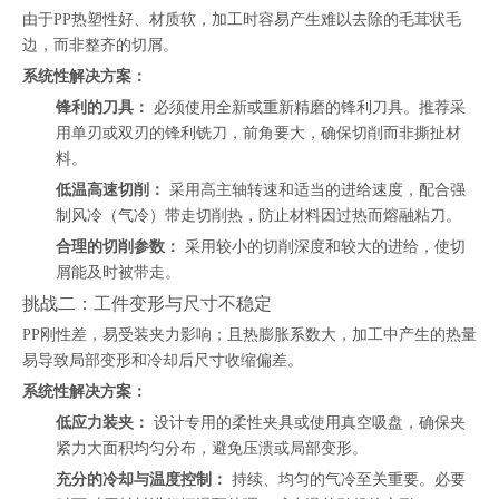
由于PP热塑性好、材质软，加工时容易产生难以去除的毛茸状毛
边，而非整齐的切屑。
系统性解决方案：
锋利的刀具：
必须使用全新或重新精磨的锋利刀具。推荐采
用单刃或双刃的锋利铣刀，前角要大，确保切削而非撕扯材
料。
低温高速切削：
采用高主轴转速和适当的进给速度，配合强
制风冷（气冷）带走切削热，防止材料因过热而熔融粘刀。
合理的切削参数：
采用较小的切削深度和较大的进给，使切
屑能及时被带走。
挑战二：工件变形与尺寸不稳定
PP刚性差，易受装夹力影响；且热膨胀系数大，加工中产生的热量
易导致局部变形和冷却后尺寸收缩偏差。
系统性解决方案：
低应力装夹：
设计专用的柔性夹具或使用真空吸盘，确保夹
紧力大面积均匀分布，避免压溃或局部变形。
充分的冷却与温度控制：
持续、均匀的气冷至关重要。必要