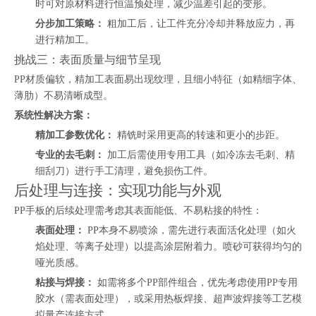
时可对原材料进行恒温预处理，减少温差引起的变形。
分步加工策略：
粗加工后，让工件充分冷却并释放应力，再
进行精加工。
挑战三：表面质量与细节呈现
PP材质偏软，精加工表面易出现纹理，且细小特征（如精细字体、
薄肋）不易清晰成型。
系统性解决方案：
精加工参数优化：
精铣时采用更高的转速和更小的步距。
专业的去毛刺：
加工后需使用专用工具（如冷冻去毛刺、精
细刮刀）进行手工清理，避免损伤工件。
后处理与连接：实现功能与外观
PP手板的后续处理需考虑其表面能低、不易粘接的特性：
表面处理：
PP本身不易喷涂，需先进行表面活化处理（如火
焰处理、等离子处理）以提高涂层附着力。喷砂可获得均匀的
哑光质感。
粘接与焊接：
如需将多个PP部件组合，优先考虑使用PP专用
胶水（需表面处理），或采用热板焊接、超声波焊接等工艺模
拟量产连接方式。