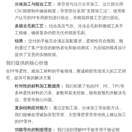
分体加工与组合工艺：
将导管与法兰分开加工。法兰部分用
CNC精密制作确保精度；导管部分采用“支撑加工法”。使用客
户认可的PP专用胶剂进行组合，并模拟焊接工艺进行固化。
多级去毛刺工艺：
结合高压气吹、冷冻去毛刺和微细工具手
工精修，确保复杂内腔无任何残留毛刺。
结果：
交付的手板完全满足装配要求，柔韧性符合预期，顺
利通过了客户安排的耐热老化和振动测试，为后续的模具设计
提供了宝贵的实物依据。
我们提供的核心价值
在PP等柔性、难加工材料的手板领域，聚诚精密凭借深入的工艺研
究，提供可靠的解决方案：
针对性的材料加工数据库：
我们积累了包括PP、PE、TPU等
多种柔性材料的刀具、参数和装夹经验，能有效预判并解决毛
边、变形等核心问题。
复杂结构应对能力：
通过定制工装、分体加工等创新方法，
我们能够处理诸如异型导管、大型薄壁罩壳等传统上难以加工
的PP零件。
功能导向的制造理念：
我们深刻理解PP手板常用于验证韧