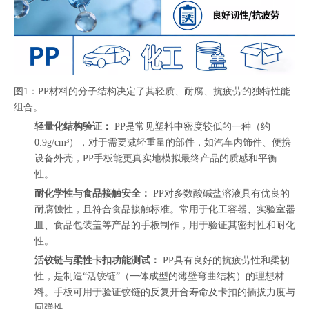
图1：PP材料的分子结构决定了其轻质、耐腐、抗疲劳的独特性能
组合。
轻量化结构验证：
PP是常见塑料中密度较低的一种（约
0.9g/cm³），对于需要减轻重量的部件，如汽车内饰件、便携
设备外壳，PP手板能更真实地模拟最终产品的质感和平衡
性。
耐化学性与食品接触安全：
PP对多数酸碱盐溶液具有优良的
耐腐蚀性，且符合食品接触标准。常用于化工容器、实验室器
皿、食品包装盖等产品的手板制作，用于验证其密封性和耐化
性。
活铰链与柔性卡扣功能测试：
PP具有良好的抗疲劳性和柔韧
性，是制造“活铰链”（一体成型的薄壁弯曲结构）的理想材
料。手板可用于验证铰链的反复开合寿命及卡扣的插拔力度与
回弹性。