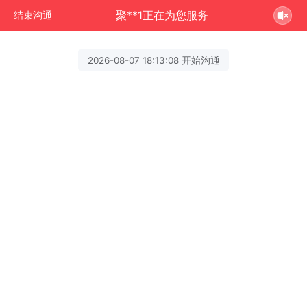
聚**1正在为您服务
结束沟通
2026-08-07 18:13:08 开始沟通
聚**1
欢迎访问
聚诚精密
专业
15年手板厂家
,
具备
手板定制到小批量生产
等一站式
服务厂家。
拥有
样品定制，cnc加工，硅胶复模，
低压灌注，钣金加工，3D打印
等制造
技术。
咨询/报价热线：
153-6148-9814
（微信
同号）
—————————————