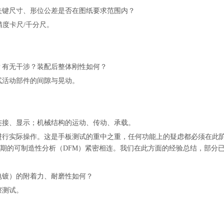
关键尺寸、形位公差是否在图纸要求范围内？
精度卡尺/千分尺。
？有无干涉？装配后整体刚性如何？
试活动部件的间隙与晃动。
连接、显示；机械结构的运动、传动、承载。
进行实际操作。这是手板测试的重中之重，任何功能上的疑虑都必须在此
期的可制造性分析（DFM）紧密相连。我们在此方面的经验总结，部分
电镀）的附着力、耐磨性如何？
擦测试。