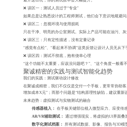
避开这些坑，你的测试效率会大幅提升。
❌ 误区一：测试人员过于“专业”
如果总是让熟悉设计的工程师测试，他们会下意识地规避问
❌ 误区二：忽视环境与使用损耗
只在干净、明亮的办公室测试。实际上产品可能在油污、灰
❌ 误区三：只有定性描述，没有定量记录
“感觉有点松”、“看起来不协调”这类反馈让设计人员无从下手
❌ 误区四：测试不彻底，抱有侥幸心理
“这个功能不太重要，应该没问题吧？”、“这个角度一般看
聚诚精密的实践与测试智能化趋势
我们的实践：测试驱动设计修改
在聚诚成精密，我们不仅仅是交付一个手板，更常常协助客
增加成本X元”；而那个问题是“结构原理性缺陷，建议重新
未来趋势：虚拟测试与实物测试的融合
传感器植入：
在手板关键部位植入微型应力、应变传感
AR/VR辅助测试：
通过增强现实，将虚拟的UI界面叠
数字化测试档案：
所有测试数据、影像、报告与3D模