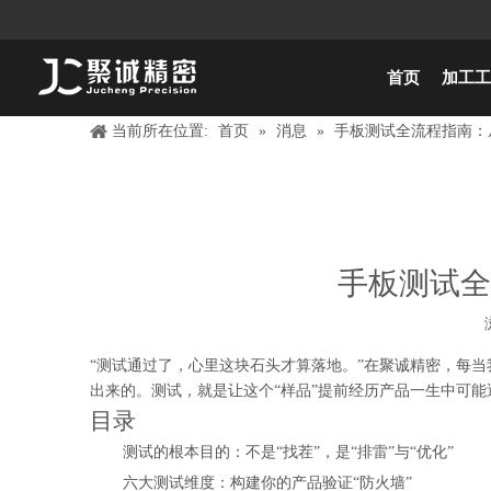
首页
加工工
当前所在位置:
首页
»
消息
»
手板测试全流程指南：
手板测试全
["wechat","weibo","qzone","douban","email"]
“测试通过了，心里这块石头才算落地。”在聚诚精密，每
出来的。测试，就是让这个“样品”提前经历产品一生中可
目录
测试的根本目的：不是“找茬”，是“排雷”与“优化”
六大测试维度：构建你的产品验证“防火墙”