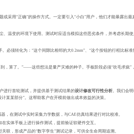
题或采用“正确”的操作方式。一定要引入“小白”用户，他们才能暴露出最
尘、温变的环境下使用。测试时应适当模拟这些恶劣条件，并考虑长期使
。必须转化为：“这个间隙比相邻的大0.2mm”、“这个按钮的行程比标准短
不到，算了。”——这些想法是量产灾难的种子。手板阶段必须“吹毛求疵”
户进行首轮测试，并提供基于测试结果的
设计修改可行性分析
。我们会明
设计某某部分”。这帮助客户在开模前做出成本效益的决策。
器，在测试中实时采集力学数据，与CAE仿真结果进行对比校准。
加在实体手板上进行操作测试，提前验证软硬件交互。
型关联，形成产品的“数字孪生”测试记录，可供全生命周期追溯。