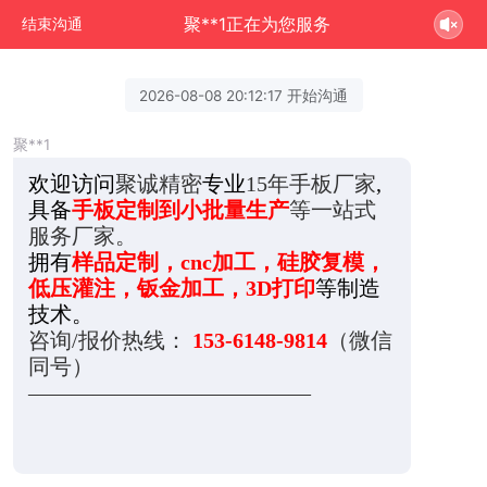
聚**1正在为您服务
结束沟通
2026-08-08 20:12:17 开始沟通
聚**1
欢迎访问
聚诚精密
专业
15年手板厂家
,
具备
手板定制到小批量生产
等一站式
服务厂家。
拥有
样品定制，cnc加工，硅胶复模，
低压灌注，钣金加工，3D打印
等制造
技术。
咨询/报价热线：
153-6148-9814
（微信
同号）
—————————————